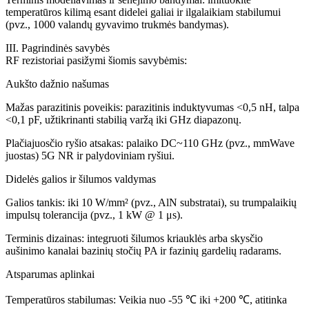
temperatūros kilimą esant didelei galiai ir ilgalaikiam stabilumui
(pvz., 1000 valandų gyvavimo trukmės bandymas).
III. Pagrindinės savybės
RF rezistoriai pasižymi šiomis savybėmis:
Aukšto dažnio našumas
Mažas parazitinis poveikis: parazitinis induktyvumas <0,5 nH, talpa
<0,1 pF, užtikrinanti stabilią varžą iki GHz diapazonų.
Plačiajuosčio ryšio atsakas: palaiko DC~110 GHz (pvz., mmWave
juostas) 5G NR ir palydoviniam ryšiui.
Didelės galios ir šilumos valdymas
Galios tankis: iki 10 W/mm² (pvz., AlN substratai), su trumpalaikių
impulsų tolerancija (pvz., 1 kW @ 1 μs).
Terminis dizainas: integruoti šilumos kriauklės arba skysčio
aušinimo kanalai bazinių stočių PA ir fazinių gardelių radarams.
Atsparumas aplinkai
Temperatūros stabilumas: Veikia nuo -55 ℃ iki +200 ℃, atitinka