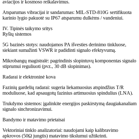
aviacijos ir kosmoso reikalavimus.
Atsparumas vibracijai ir sandarumas: MIL-STD-810G sertifikuota
karinio lygio pakuotė su IP67 atsparumu dulkėms / vandeniui.
IV. Tipinės taikymo sritys
Ryšių sistemos
5G bazinės stotys: naudojamos PA išvesties derinimo tinkluose,
siekiant sumažinti VSWR ir padidinti signalo efektyvumą.
Mikrobangų magistralė: pagrindinis slopintuvų komponentas signalo
stiprumui reguliuoti (pvz., 30 dB slopinimas).
Radarai ir elektroninė kova
Fazinių gardelių radarai: sugeria liekamuosius atspindžius T/R
moduliuose, kad apsaugotų fazinius artimuosius spindulius (LNA).
Trukdymo sistemos: įgalinkite energijos paskirstymą daugiakanaliam
signalo sinchronizavimui.
Bandymo ir matavimo prietaisai
Vektoriniai tinklo analizatoriai: naudojami kaip kalibravimo
apkrovos (50Ω jungtis) matavimo tikslumui užtikrinti.