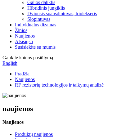
Galios daliklis
Hibridinis jungiklis
Dvipusis spausdintuvas, triplekseris
Slopintuvas
Individualus dizainas
Žinios
Naujienos
Atsisiųsti
Susisiekite su mumis
Gaukite kainos pasiūlymą
English
Pradžia
Naujienos
RF rezistorių technologijos ir taikymų analizė
naujienos
Naujienos
Produktų naujienos