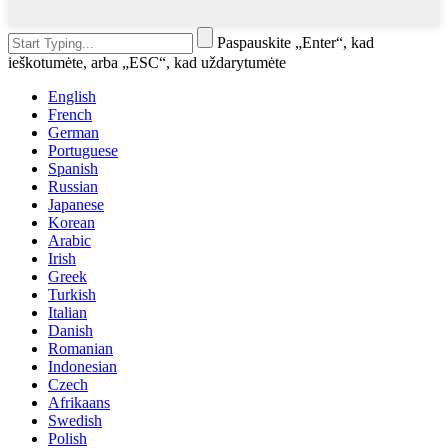
Paspauskite „Enter“, kad
ieškotumėte, arba „ESC“, kad uždarytumėte
English
French
German
Portuguese
Spanish
Russian
Japanese
Korean
Arabic
Irish
Greek
Turkish
Italian
Danish
Romanian
Indonesian
Czech
Afrikaans
Swedish
Polish