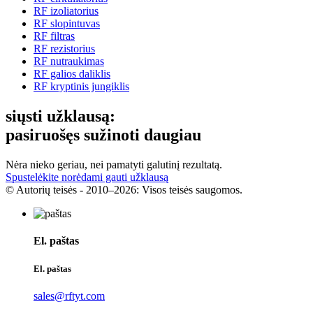
RF izoliatorius
RF slopintuvas
RF filtras
RF rezistorius
RF nutraukimas
RF galios daliklis
RF kryptinis jungiklis
siųsti užklausą:
pasiruošęs sužinoti daugiau
Nėra nieko geriau, nei pamatyti galutinį rezultatą.
Spustelėkite norėdami gauti užklausą
© Autorių teisės - 2010–2026: Visos teisės saugomos.
El. paštas
El. paštas
sales@rftyt.com