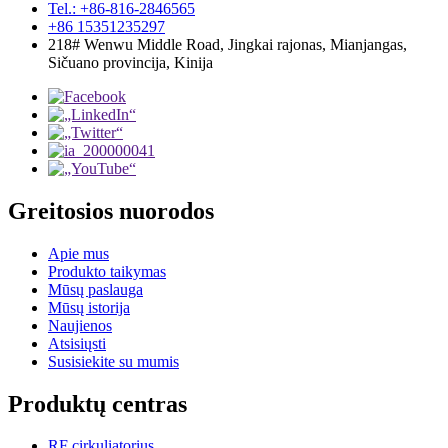
Tel.: +86-816-2846565
+86 15351235297
218# Wenwu Middle Road, Jingkai rajonas, Mianjangas,
Sičuano provincija, Kinija
Greitosios nuorodos
Apie mus
Produkto taikymas
Mūsų paslauga
Mūsų istorija
Naujienos
Atsisiųsti
Susisiekite su mumis
Produktų centras
RF cirkuliatorius