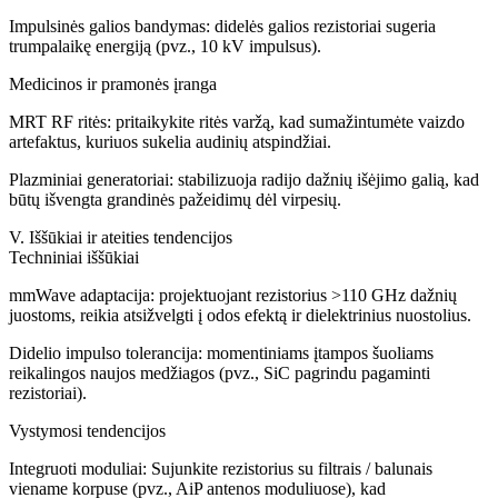
Impulsinės galios bandymas: didelės galios rezistoriai sugeria
trumpalaikę energiją (pvz., 10 kV impulsus).
Medicinos ir pramonės įranga
MRT RF ritės: pritaikykite ritės varžą, kad sumažintumėte vaizdo
artefaktus, kuriuos sukelia audinių atspindžiai.
Plazminiai generatoriai: stabilizuoja radijo dažnių išėjimo galią, kad
būtų išvengta grandinės pažeidimų dėl virpesių.
V. Iššūkiai ir ateities tendencijos
Techniniai iššūkiai
mmWave adaptacija: projektuojant rezistorius >110 GHz dažnių
juostoms, reikia atsižvelgti į odos efektą ir dielektrinius nuostolius.
Didelio impulso tolerancija: momentiniams įtampos šuoliams
reikalingos naujos medžiagos (pvz., SiC pagrindu pagaminti
rezistoriai).
Vystymosi tendencijos
Integruoti moduliai: Sujunkite rezistorius su filtrais / balunais
viename korpuse (pvz., AiP antenos moduliuose), kad