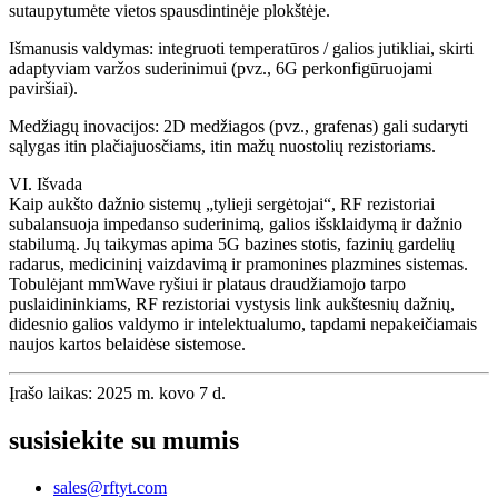
sutaupytumėte vietos spausdintinėje plokštėje.
Išmanusis valdymas: integruoti temperatūros / galios jutikliai, skirti
adaptyviam varžos suderinimui (pvz., 6G perkonfigūruojami
paviršiai).
Medžiagų inovacijos: 2D medžiagos (pvz., grafenas) gali sudaryti
sąlygas itin plačiajuosčiams, itin mažų nuostolių rezistoriams.
VI. Išvada
Kaip aukšto dažnio sistemų „tylieji sergėtojai“, RF rezistoriai
subalansuoja impedanso suderinimą, galios išsklaidymą ir dažnio
stabilumą. Jų taikymas apima 5G bazines stotis, fazinių gardelių
radarus, medicininį vaizdavimą ir pramonines plazmines sistemas.
Tobulėjant mmWave ryšiui ir plataus draudžiamojo tarpo
puslaidininkiams, RF rezistoriai vystysis link aukštesnių dažnių,
didesnio galios valdymo ir intelektualumo, tapdami nepakeičiamais
naujos kartos belaidėse sistemose.
Įrašo laikas: 2025 m. kovo 7 d.
susisiekite su mumis
sales@rftyt.com