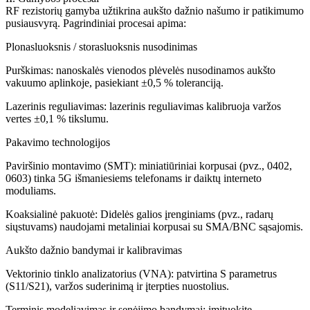
RF rezistorių gamyba užtikrina aukšto dažnio našumo ir patikimumo
pusiausvyrą. Pagrindiniai procesai apima:
Plonasluoksnis / storasluoksnis nusodinimas
Purškimas: nanoskalės vienodos plėvelės nusodinamos aukšto
vakuumo aplinkoje, pasiekiant ±0,5 % toleranciją.
Lazerinis reguliavimas: lazerinis reguliavimas kalibruoja varžos
vertes ±0,1 % tikslumu.
Pakavimo technologijos
Paviršinio montavimo (SMT): miniatiūriniai korpusai (pvz., 0402,
0603) tinka 5G išmaniesiems telefonams ir daiktų interneto
moduliams.
Koaksialinė pakuotė: Didelės galios įrenginiams (pvz., radarų
siųstuvams) naudojami metaliniai korpusai su SMA/BNC sąsajomis.
Aukšto dažnio bandymai ir kalibravimas
Vektorinio tinklo analizatorius (VNA): patvirtina S parametrus
(S11/S21), varžos suderinimą ir įterpties nuostolius.
Terminis modeliavimas ir senėjimo bandymai: imituokite