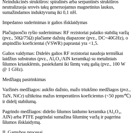
Neindukcinės struktūros: spiralinės arba serpantinės struktūros
neutralizuoja srovės takų generuojamus magnetinius laukus,
sumažindamos induktyvumą iki 0,1 nH.
Impedanso suderinimas ir galios išsklaidymas
Plačiajuosčio ryšio suderinimas: RF rezistoriai palaiko stabilią varžą
(pvz., 50Ω/75Ω) plačiame dažnių diapazone (pvz., DC~40GHz), o
atspindžio koeficientai (VSWR) paprastai yra <1,5.
Galios valdymas: Didelės galios RF rezistoriai naudoja termiškai
laidžius substratus (pvz., Al₂O₃/AlN keramiką) su metaliniais
šilumos kriauklėmis, pasiekdami iki šimtų vatų galią (pvz., 100 W
@ 1 GHz).
Medžiagų pasirinkimas
Varžinės medžiagos: aukšto dažnio, mažo triukšmo medžiagos (pvz.,
TaN, NiCr) užtikrina mažus temperatūros koeficientus (<50 ppm/℃)
ir didelį stabilumą.
Pagrindo medžiagos: didelio šilumos laidumo keramika (Al₂O₃,
AlN) arba PTFE pagrindai sumažina šiluminę varžą ir pagerina
šilumos išsklaidymą.
II. Gamybos procesai