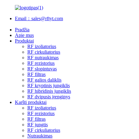
Email：sales@rftyt.com
Pradžia
Apie mus
Produktai
RF izoliatorius
RF cirkuliatorius
RF nutraukimas
RF rezistorius
RF slopintuvas
RF filtras
RF galios daliklis
RF kryptinis jungiklis
RF hibridinis jungiklis
RF dvipusis įrenginys
Karšti produktai
RF izoliatorius
RF rezistorius
RF filtras
RF jungtis
RF cirkuliatorius
Nutraukimas