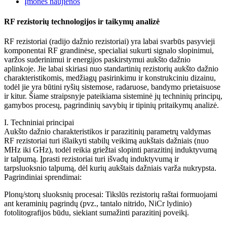
Įmonės naujienos
RF rezistorių technologijos ir taikymų analizė
RF rezistoriai (radijo dažnio rezistoriai) yra labai svarbūs pasyvieji
komponentai RF grandinėse, specialiai sukurti signalo slopinimui,
varžos suderinimui ir energijos paskirstymui aukšto dažnio
aplinkoje. Jie labai skiriasi nuo standartinių rezistorių aukšto dažnio
charakteristikomis, medžiagų pasirinkimu ir konstrukciniu dizainu,
todėl jie yra būtini ryšių sistemose, radaruose, bandymo prietaisuose
ir kitur. Šiame straipsnyje pateikiama sisteminė jų techninių principų,
gamybos procesų, pagrindinių savybių ir tipinių pritaikymų analizė.
I. Techniniai principai
Aukšto dažnio charakteristikos ir parazitinių parametrų valdymas
RF rezistoriai turi išlaikyti stabilų veikimą aukštais dažniais (nuo
MHz iki GHz), todėl reikia griežtai slopinti parazitinį induktyvumą
ir talpumą. Įprasti rezistoriai turi išvadų induktyvumą ir
tarpsluoksnio talpumą, dėl kurių aukštais dažniais varža nukrypsta.
Pagrindiniai sprendimai:
Plonų/storų sluoksnių procesai: Tikslūs rezistorių raštai formuojami
ant keraminių pagrindų (pvz., tantalo nitrido, NiCr lydinio)
fotolitografijos būdu, siekiant sumažinti parazitinį poveikį.