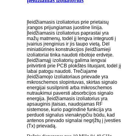
Įleidžiamas izoliatorius
Įleidžiamasis izoliatorius prie prietaisų
įrangos prijungiamas juostine linija.
Įleidžiamasis izoliatorius paprastai yra
mažų matmenų, todėl jį lengva integruoti į
įvairius įrenginius ir jis taupo vietą. Dėl
miniatiūrinės konstrukcijos įleidžiamieji
izoliatoriai tinka naudoti ribotoje erdvėje.
Įleidžiamąjį izoliatorių galima lengvai
pritvirtinti prie PCB plokštės lituojant, todėl jį
labai patogu naudoti. Trečiajame
įleidžiamojo izoliatoriaus prievade yra
mikroschemos slopintuvas, skirtas signalo
energijai susilpninti arba mikroschemos
nutraukimui paversti absorbcijos signalo
energija. Įleidžiamasis izoliatorius yra
apsauginis įtaisas, naudojamas RF
sistemose, kurio pagrindinė funkcija yra
perduoti signalus vienakrypčiu būdu, kad
antenos prievado signalai negrįžtų į įvesties
(Tx) prievadą.