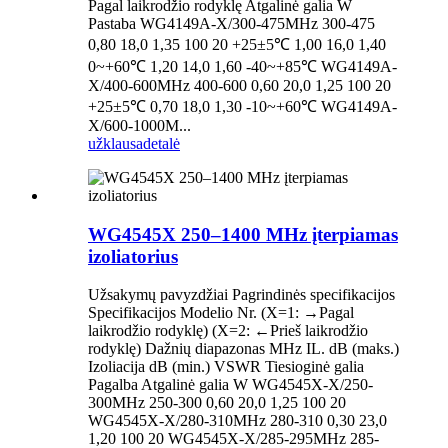
Pagal laikrodžio rodyklę Atgalinė galia W
Pastaba WG4149A-X/300-475MHz 300-475
0,80 18,0 1,35 100 20 +25±5℃ 1,00 16,0 1,40
0~+60℃ 1,20 14,0 1,60 -40~+85℃ WG4149A-
X/400-600MHz 400-600 0,60 20,0 1,25 100 20
+25±5℃ 0,70 18,0 1,30 -10~+60℃ WG4149A-
X/600-1000M...
užklausa
detalė
WG4545X 250–1400 MHz įterpiamas
izoliatorius
Užsakymų pavyzdžiai Pagrindinės specifikacijos
Specifikacijos Modelio Nr. (X=1: →Pagal
laikrodžio rodyklę) (X=2: ←Prieš laikrodžio
rodyklę) Dažnių diapazonas MHz IL. dB (maks.)
Izoliacija dB (min.) VSWR Tiesioginė galia
Pagalba Atgalinė galia W WG4545X-X/250-
300MHz 250-300 0,60 20,0 1,25 100 20
WG4545X-X/280-310MHz 280-310 0,30 23,0
1,20 100 20 WG4545X-X/285-295MHz 285-