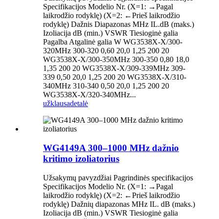
Specifikacijos Modelio Nr. (X=1: →Pagal
laikrodžio rodyklę) (X=2: ←Prieš laikrodžio
rodyklę) Dažnis Diapazonas MHz IL.dB (maks.)
Izoliacija dB (min.) VSWR Tiesioginė galia
Pagalba Atgalinė galia W WG3538X-X/300-
320MHz 300-320 0,60 20,0 1,25 200 20
WG3538X-X/300-350MHz 300-350 0,80 18,0
1,35 200 20 WG3538X-X/309-339MHz 309-
339 0,50 20,0 1,25 200 20 WG3538X-X/310-
340MHz 310-340 0,50 20,0 1,25 200 20
WG3538X-X/320-340MHz...
užklausa
detalė
WG4149A 300–1000 MHz dažnio
kritimo izoliatorius
Užsakymų pavyzdžiai Pagrindinės specifikacijos
Specifikacijos Modelio Nr. (X=1: →Pagal
laikrodžio rodyklę) (X=2: ←Prieš laikrodžio
rodyklę) Dažnių diapazonas MHz IL. dB (maks.)
Izoliacija dB (min.) VSWR Tiesioginė galia