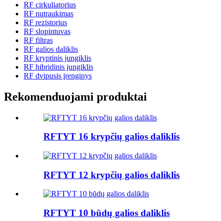
RF cirkuliatorius
RF nutraukimas
RF rezistorius
RF slopintuvas
RF filtras
RF galios daliklis
RF kryptinis jungiklis
RF hibridinis jungiklis
RF dvipusis įrenginys
Rekomenduojami produktai
RFTYT 16 krypčių galios daliklis
RFTYT 12 krypčių galios daliklis
RFTYT 10 būdų galios daliklis