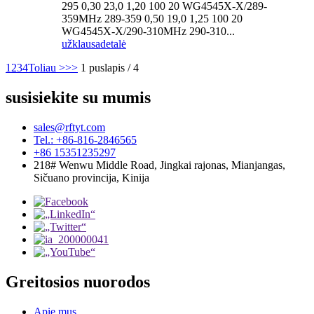
295 0,30 23,0 1,20 100 20 WG4545X-X/289-
359MHz 289-359 0,50 19,0 1,25 100 20
WG4545X-X/290-310MHz 290-310...
užklausa
detalė
1
2
3
4
Toliau >
>>
1 puslapis / 4
susisiekite su mumis
sales@rftyt.com
Tel.: +86-816-2846565
+86 15351235297
218# Wenwu Middle Road, Jingkai rajonas, Mianjangas,
Sičuano provincija, Kinija
Greitosios nuorodos
Apie mus