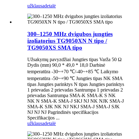
užklausa
detalė
300–1250 MHz dvigubos jungties
izoliatorius TG9050XN N tipo /
TG9050XS SMA tipo
Užsakymų pavyzdžiai Jungties tipas Varža 50 Ω
Dydis (mm) 90,0 * 49,0 * 18,0 Darbinė
temperatūra -30~+70 ℃/-40~+85 ℃ Laikymo
temperatūra -50~+90 ℃ Jungties tipas NK SMA
tipas Jungties parinktys N tipas Jungties parinktys
1 prievadas 2 prievadas Santrumpa 1 prievadas 2
prievadas Santrumpa SMA-K SMA-K S NK
NK N SMA-K SMA-J SKJ NJ NK NJK SMA-J
SMA-K SJK NK NJ NKJ SMA-J SMA-J SJK
NJ NJ NJ Pagrindinės specifikacijos
Specifikacijos ...
užklausa
detalė