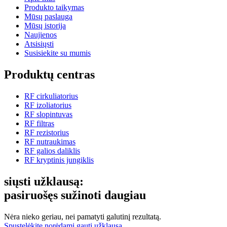
Produkto taikymas
Mūsų paslauga
Mūsų istorija
Naujienos
Atsisiųsti
Susisiekite su mumis
Produktų centras
RF cirkuliatorius
RF izoliatorius
RF slopintuvas
RF filtras
RF rezistorius
RF nutraukimas
RF galios daliklis
RF kryptinis jungiklis
siųsti užklausą:
pasiruošęs sužinoti daugiau
Nėra nieko geriau, nei pamatyti galutinį rezultatą.
Spustelėkite norėdami gauti užklausą