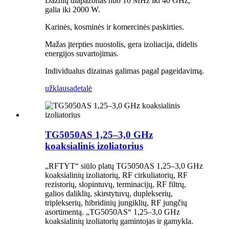
Dažnių diapazonas nuo 10 MHz iki 40 GHz,
galia iki 2000 W.
Karinės, kosminės ir komercinės paskirties.
Mažas įterpties nuostolis, gera izoliacija, didelis
energijos suvartojimas.
Individualus dizainas galimas pagal pageidavimą.
užklausa
detalė
TG5050AS 1,25–3,0 GHz
koaksialinis izoliatorius
„RFTYT“ siūlo platų TG5050AS 1,25–3,0 GHz
koaksialinių izoliatorių, RF cirkuliatorių, RF
rezistorių, slopintuvų, terminacijų, RF filtrų,
galios daliklių, skirstytuvų, duplekserių,
triplekserių, hibridinių jungiklių, RF jungčių
asortimentą. „TG5050AS“ 1,25–3,0 GHz
koaksialinių izoliatorių gamintojas ir gamykla.