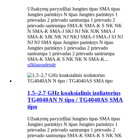
Užsakymų pavyzdžiai Jungties tipas SMA tipas
Jungties parinktys N tipas Jungties parinktys 1
prievadas 2 prievado santrumpa 1 prievado 2
prievado santrumpa SMA-K SMA-K S NK NK
N SMA-K SMA-J SKJ NJ NK NJK SMA-J
SMA-K SJK NK NJ NKJ SMA-J SMA-J SJ NJ
NJ NJ SMA tipas Jungties parinktys N tipas
Jungties parinktys 1 prievadas 2 prievado
santrumpa 1 prievadas 2 prievado santrumpa
SMA-K SMA-K S NK NK N SMA-K...
užklausa
detalė
1,5–2,7 GHz koaksialinis izoliatorius
TG4040AN N tipo / TG4040AS SMA
tipo
Užsakymų pavyzdžiai Jungties tipas SMA tipas
Jungties parinktys N tipas Jungties parinktys 1
prievadas 2 prievado santrumpa 1 prievado 2
prievado santrumpa SMA-K SMA-K S NK NK