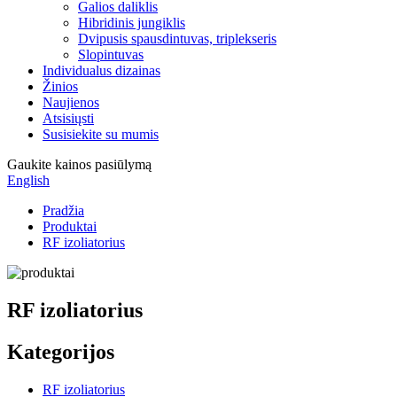
Galios daliklis
Hibridinis jungiklis
Dvipusis spausdintuvas, triplekseris
Slopintuvas
Individualus dizainas
Žinios
Naujienos
Atsisiųsti
Susisiekite su mumis
Gaukite kainos pasiūlymą
English
Pradžia
Produktai
RF izoliatorius
RF izoliatorius
Kategorijos
RF izoliatorius