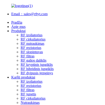
Email：sales@rftyt.com
Pradžia
Apie mus
Produktai
RF izoliatorius
RF cirkuliatorius
RF nutraukimas
RF rezistorius
RF slopintuvas
RF filtras
RF galios daliklis
RF kryptinis jungiklis
RF hibridinis jungiklis
RF dvipusis įrenginys
Karšti produktai
RF izoliatorius
RF rezistorius
RF filtras
RF jungtis
RF cirkuliatorius
Nutraukimas