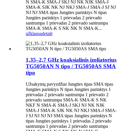
N SMA-K SMA-J SKJ NJ NK NJK SMA-J
SMA-K SJK NK NJ NKJ SMA-J SMA-J SJ NJ
NJ NJ SMA tipas Jungties parinktys N tipas
Jungties parinktys 1 prievadas 2 prievado
santrumpa 1 prievadas 2 prievado santrumpa
SMA-K SMA-K S NK NK N SMA-K...
užklausa
detalė
1,35–2,7 GHz koaksialinis izoliatorius
TG5050AN N tipo / TG5050AS SMA
tipo
Užsakymų pavyzdžiai Jungties tipas SMA tipas
Jungties parinktys N tipas Jungties parinktys 1
prievadas 2 prievado santrumpa 1 prievado 2
prievado santrumpa SMA-K SMA-K S NK
NKF N SMA-K SMA-J SKJ NJ NK NJK
SMA-J SMA-K SJK NK NJ NKJ SMA-J SMA-
J SJ NJ NJ NJ SMA tipas Jungties parinktys N
tipas Jungties parinktys 1 prievadas 2 prievado
santrumpa 1 prievadas 2 prievado santrumpa