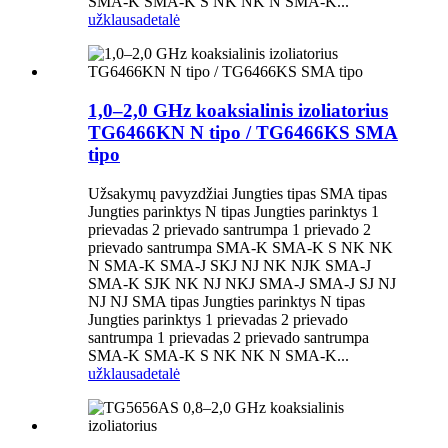
SMA-K SMA-K S NK NK N SMA-K...
užklausa
detalė
1,0–2,0 GHz koaksialinis izoliatorius
TG6466KN N tipo / TG6466KS SMA
tipo
Užsakymų pavyzdžiai Jungties tipas SMA tipas
Jungties parinktys N tipas Jungties parinktys 1
prievadas 2 prievado santrumpa 1 prievado 2
prievado santrumpa SMA-K SMA-K S NK NK
N SMA-K SMA-J SKJ NJ NK NJK SMA-J
SMA-K SJK NK NJ NKJ SMA-J SMA-J SJ NJ
NJ NJ SMA tipas Jungties parinktys N tipas
Jungties parinktys 1 prievadas 2 prievado
santrumpa 1 prievadas 2 prievado santrumpa
SMA-K SMA-K S NK NK N SMA-K...
užklausa
detalė