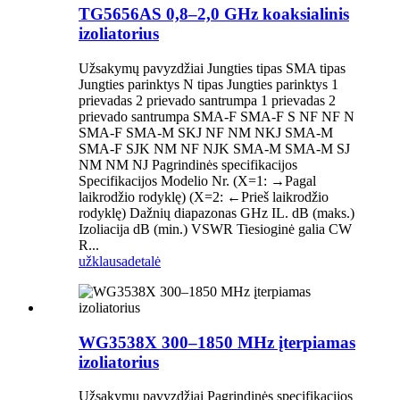
TG5656AS 0,8–2,0 GHz koaksialinis
izoliatorius
Užsakymų pavyzdžiai Jungties tipas SMA tipas
Jungties parinktys N tipas Jungties parinktys 1
prievadas 2 prievado santrumpa 1 prievadas 2
prievado santrumpa SMA-F SMA-F S NF NF N
SMA-F SMA-M SKJ NF NM NKJ SMA-M
SMA-F SJK NM NF NJK SMA-M SMA-M SJ
NM NM NJ Pagrindinės specifikacijos
Specifikacijos Modelio Nr. (X=1: →Pagal
laikrodžio rodyklę) (X=2: ←Prieš laikrodžio
rodyklę) Dažnių diapazonas GHz IL. dB (maks.)
Izoliacija dB (min.) VSWR Tiesioginė galia CW
R...
užklausa
detalė
WG3538X 300–1850 MHz įterpiamas
izoliatorius
Užsakymų pavyzdžiai Pagrindinės specifikacijos