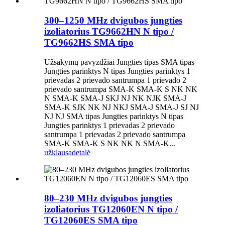
300–1250 MHz dvigubos jungties
izoliatorius TG9662HN N tipo /
TG9662HS SMA tipo
Užsakymų pavyzdžiai Jungties tipas SMA tipas
Jungties parinktys N tipas Jungties parinktys 1
prievadas 2 prievado santrumpa 1 prievado 2
prievado santrumpa SMA-K SMA-K S NK NK
N SMA-K SMA-J SKJ NJ NK NJK SMA-J
SMA-K SJK NK NJ NKJ SMA-J SMA-J SJ NJ
NJ NJ SMA tipas Jungties parinktys N tipas
Jungties parinktys 1 prievadas 2 prievado
santrumpa 1 prievadas 2 prievado santrumpa
SMA-K SMA-K S NK NK N SMA-K...
užklausa
detalė
80–230 MHz dvigubos jungties
izoliatorius TG12060EN N tipo /
TG12060ES SMA tipo